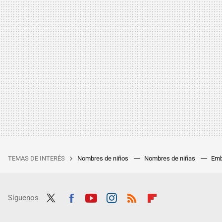
TEMAS DE INTERÉS
Nombres de niños
Nombres de niñas
Emb
Síguenos
Twit
Fac
Yout
Inst
RSS
Flip