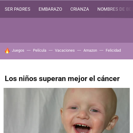
SER PADRES
EMBARAZO
CRIANZA
NOMBRES DE BE
HOY SE HABLA DE
Juegos
Película
Vacaciones
Amazon
Felicidad
Los niños superan mejor el cáncer