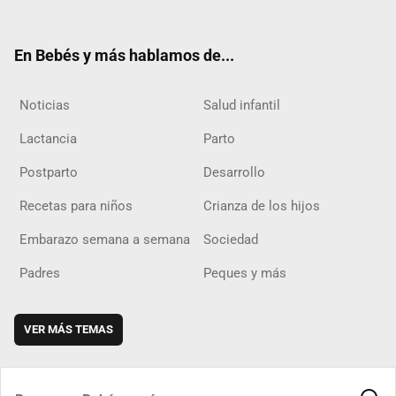
ter
ebo
ube
agra
boar
ok
m
d
En Bebés y más hablamos de...
Noticias
Salud infantil
Lactancia
Parto
Postparto
Desarrollo
Recetas para niños
Crianza de los hijos
Embarazo semana a semana
Sociedad
Padres
Peques y más
VER MÁS TEMAS