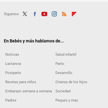
Síguenos
Twit
Fac
Yout
Inst
RSS
Flip
ter
ebo
ube
agra
boar
ok
m
d
En Bebés y más hablamos de...
Noticias
Salud infantil
Lactancia
Parto
Postparto
Desarrollo
Recetas para niños
Crianza de los hijos
Embarazo semana a semana
Sociedad
Padres
Peques y más