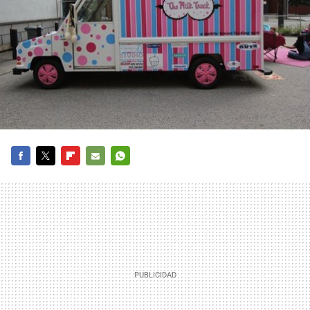
FACEBOOK
TWITTER
FLIPBOARD
E-
WHATSAPP
MAIL