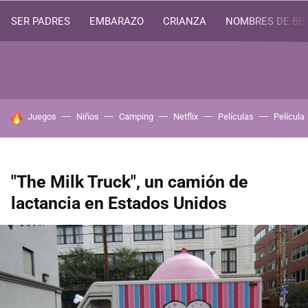
SER PADRES
EMBARAZO
CRIANZA
NOMBRES DE BE
HOY SE HABLA DE
Juegos
Niños
Camping
Netflix
Películas
Película
"The Milk Truck", un camión de
lactancia en Estados Unidos