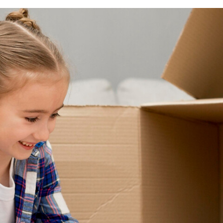
FACEBOOK
TWITTER
FLIPBOARD
E-
MAIL