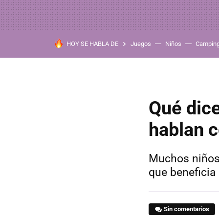
HOY SE HABLA DE
Juegos
Niños
Campin
Qué dice
hablan 
Muchos niños 
que beneficia
Sin comentarios