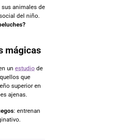
on sus animales de
social del niño.
 peluches?
es mágicas
 en un
estudio
de
quellos que
eño superior en
es ajenas.
uegos
: entrenan
inativo.