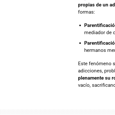
propias de un a
formas:
Parentificaci
mediador de c
Parentificaci
hermanos meno
Este fenómeno su
adicciones, pro
plenamente su ro
vacío, sacrifican