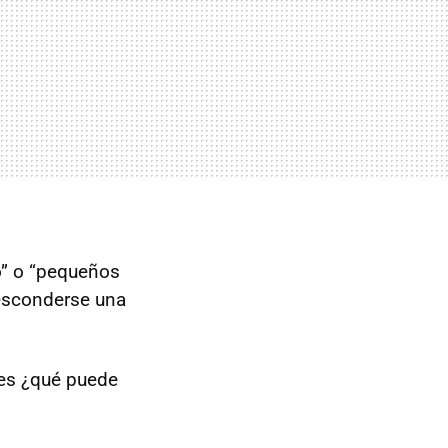
o” o “pequeños
esconderse una
ces ¿qué puede