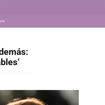
ncia
 demás:
bles’