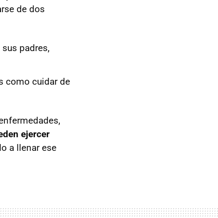
arse de dos
e sus padres,
as como cuidar de
 enfermedades,
eden ejercer
do a llenar ese