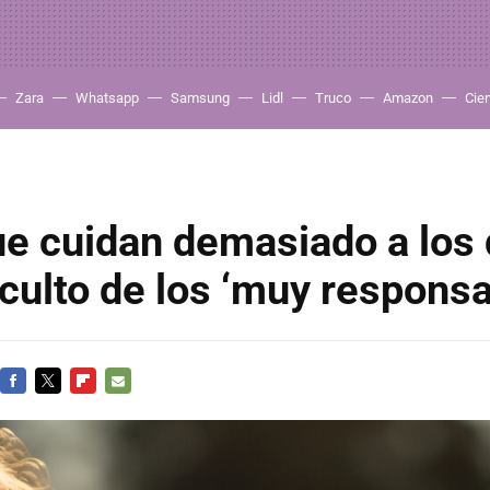
Zara
Whatsapp
Samsung
Lidl
Truco
Amazon
Cie
ue cuidan demasiado a los
oculto de los ‘muy responsa
FACEBOOK
TWITTER
FLIPBOARD
E-
MAIL