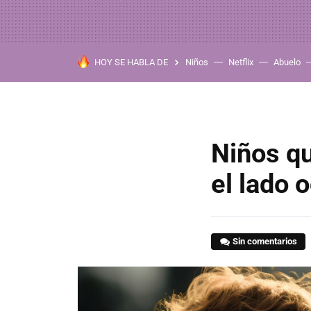
HOY SE HABLA DE
Niños
Netflix
Abuelo
Niños q
el lado 
Sin comentarios