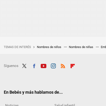
TEMAS DE INTERÉS
Nombres de niños
Nombres de niñas
Emb
Síguenos
Twit
Fac
Yout
Inst
RSS
Flip
ter
ebo
ube
agra
boar
ok
m
d
En Bebés y más hablamos de...
Noticias
Salud infantil