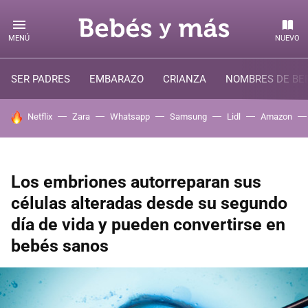
MENÚ
NUEVO
SER PADRES
EMBARAZO
CRIANZA
NOMBRES DE BE
HOY SE HABLA DE
Netflix
Zara
Whatsapp
Samsung
Lidl
Amazon
Los embriones autorreparan sus
células alteradas desde su segundo
día de vida y pueden convertirse en
bebés sanos