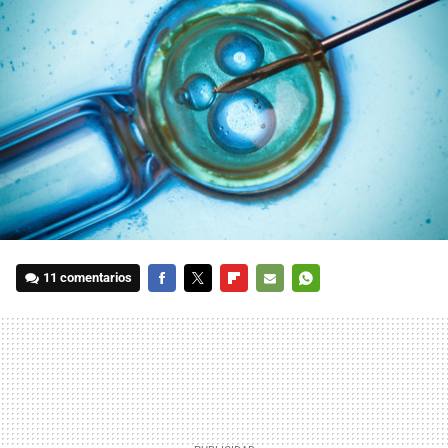
11 comentarios
FACEBOOK
TWITTER
FLIPBOARD
E-
WHATSAPP
MAIL