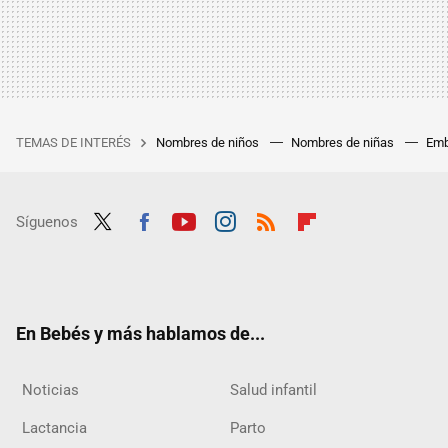
TEMAS DE INTERÉS
Nombres de niños
Nombres de niñas
Emb
Síguenos
Twit
Fac
Yout
Inst
RSS
Flip
ter
ebo
ube
agra
boar
ok
m
d
En Bebés y más hablamos de...
Noticias
Salud infantil
Lactancia
Parto