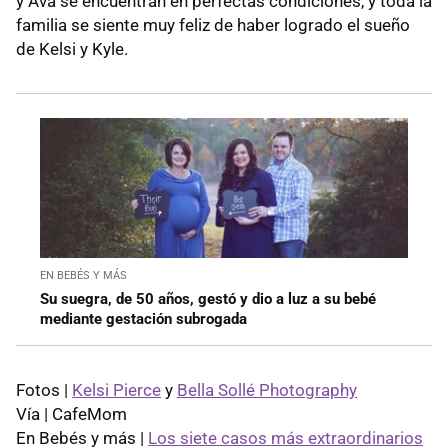
y Ava se encuentran en perfectas condiciones, y toda la
familia se siente muy feliz de haber logrado el sueño
de Kelsi y Kyle.
EN BEBÉS Y MÁS
Su suegra, de 50 años, gestó y dio a luz a su bebé
mediante gestación subrogada
Fotos |
Kelsi Pierce
y
Bella Sollé Photography
Vía | CafeMom
En Bebés y más |
Los siete casos más extraordinarios