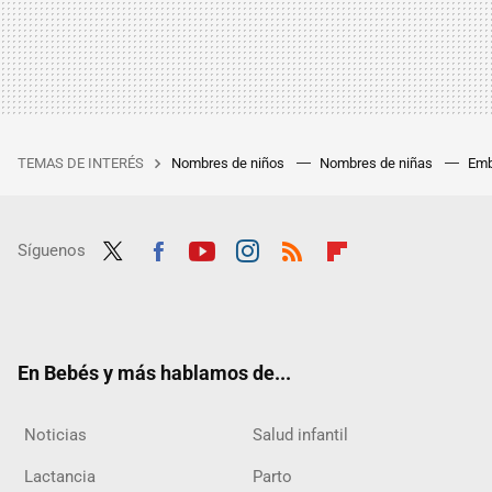
TEMAS DE INTERÉS
Nombres de niños
Nombres de niñas
Emb
Síguenos
Twit
Fac
Yout
Inst
RSS
Flip
ter
ebo
ube
agra
boar
ok
m
d
En Bebés y más hablamos de...
Noticias
Salud infantil
Lactancia
Parto