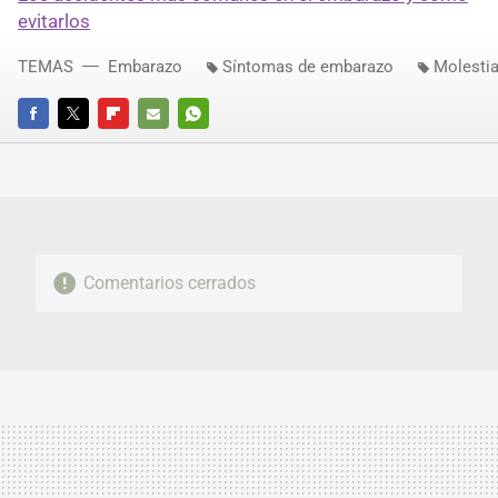
evitarlos
TEMAS
Embarazo
Síntomas de embarazo
Molestia
FACEBOOK
TWITTER
FLIPBOARD
E-
WHATSAPP
MAIL
Comentarios cerrados