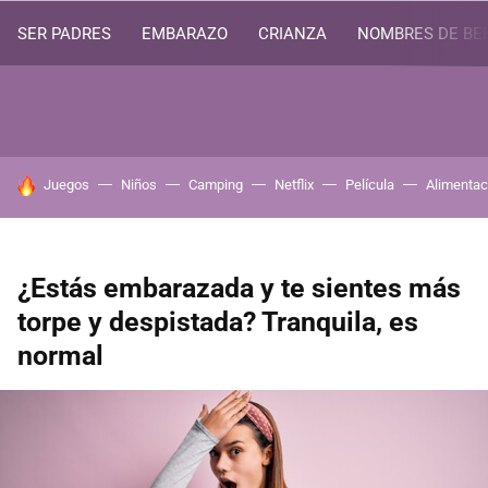
SER PADRES
EMBARAZO
CRIANZA
NOMBRES DE BE
HOY SE HABLA DE
Juegos
Niños
Camping
Netflix
Película
Alimentac
¿Estás embarazada y te sientes más
torpe y despistada? Tranquila, es
normal