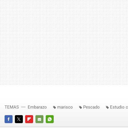
TEMAS
Embarazo
marisco
Pescado
Estudio c
FACEBOOK
TWITTER
FLIPBOARD
E-
WHATSAPP