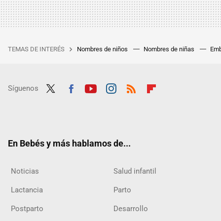
TEMAS DE INTERÉS
Nombres de niños
Nombres de niñas
Emb
Síguenos
Twit
Fac
Yout
Inst
RSS
Flip
ter
ebo
ube
agra
boar
ok
m
d
En Bebés y más hablamos de...
Noticias
Salud infantil
Lactancia
Parto
Postparto
Desarrollo