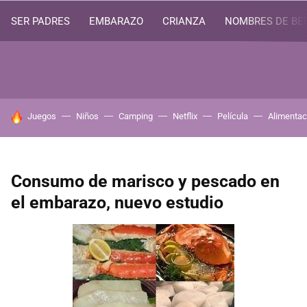
SER PADRES
EMBARAZO
CRIANZA
NOMBRES DE BE
HOY SE HABLA DE
Juegos
Niños
Camping
Netflix
Película
Alimentac
Consumo de marisco y pescado en
el embarazo, nuevo estudio