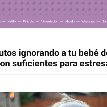
g
Netflix
Película
Alimentación
Abuelo
Whatsapp
Sa
tos ignorando a tu bebé d
n suficientes para estres