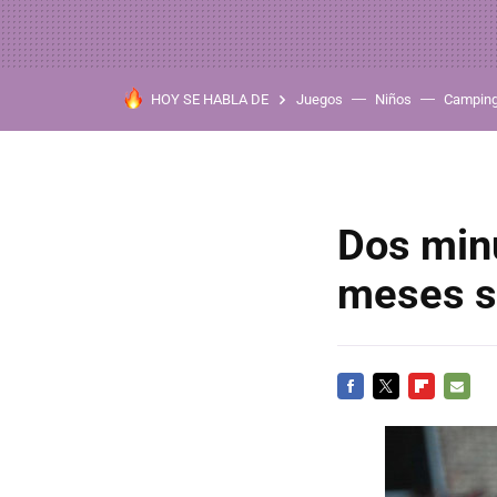
HOY SE HABLA DE
Juegos
Niños
Campin
Dos minu
meses so
FACEBOOK
TWITTER
FLIPBOARD
E-
MAIL