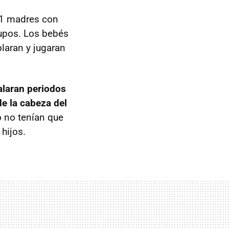
 31 madres con
rupos. Los bebés
blaran y jugaran
alaran periodos
e la cabeza del
o no tenían que
hijos.