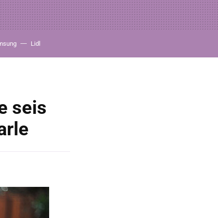
msung
Lidl
e seis
arle