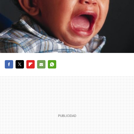
FACEBOOK
TWITTER
FLIPBOARD
E-
WHATSAPP
MAIL