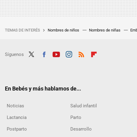
TEMAS DE INTERÉS
Nombres de niños
Nombres de niñas
Emb
Síguenos
Twit
Fac
Yout
Inst
RSS
Flip
ter
ebo
ube
agra
boar
ok
m
d
En Bebés y más hablamos de...
Noticias
Salud infantil
Lactancia
Parto
Postparto
Desarrollo