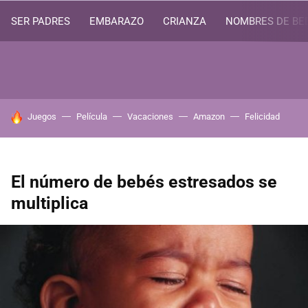
SER PADRES
EMBARAZO
CRIANZA
NOMBRES DE BE
HOY SE HABLA DE
Juegos
Película
Vacaciones
Amazon
Felicidad
El número de bebés estresados se
multiplica