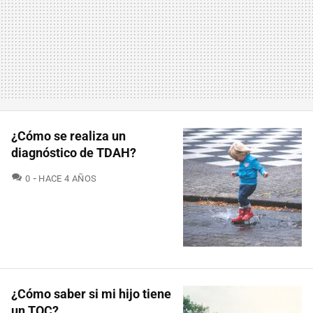
¿Cómo se realiza un
diagnóstico de TDAH?
COMENTARIOS
0
HACE 4 AÑOS
¿Cómo saber si mi hijo tiene
un TOC?