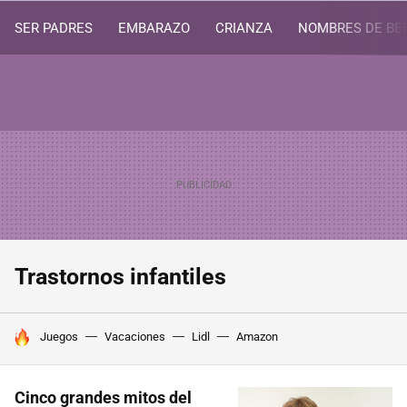
SER PADRES
EMBARAZO
CRIANZA
NOMBRES DE BE
Trastornos infantiles
HOY SE HABLA DE
Juegos
Vacaciones
Lidl
Amazon
Cinco grandes mitos del