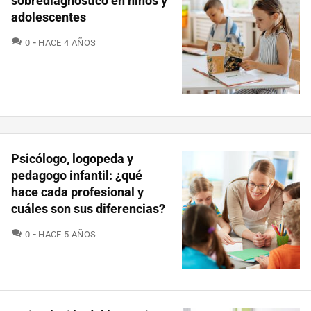
sobrediagnóstico en niños y
adolescentes
COMENTARIOS
0
HACE 4 AÑOS
Psicólogo, logopeda y
pedagogo infantil: ¿qué
hace cada profesional y
cuáles son sus diferencias?
COMENTARIOS
0
HACE 5 AÑOS