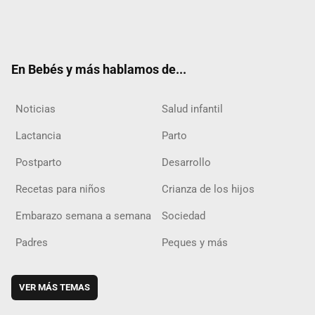
Twit
Fac
Yout
Inst
RSS
Flip
ter
ebo
ube
agra
boar
ok
m
d
En Bebés y más hablamos de...
Noticias
Salud infantil
Lactancia
Parto
Postparto
Desarrollo
Recetas para niños
Crianza de los hijos
Embarazo semana a semana
Sociedad
Padres
Peques y más
VER MÁS TEMAS