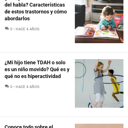
del habla? Características
de estos trastornos y cómo
abordarlos
COMENTARIOS
0
HACE 4 AÑOS
¿Mi hijo tiene TDAH o solo
es un niño movido? Qué es y
qué no es hiperactividad
COMENTARIOS
0
HACE 4 AÑOS
Conoce todo sobre el