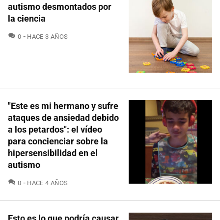
autismo desmontados por
la ciencia
COMENTARIOS
0
HACE 3 AÑOS
"Este es mi hermano y sufre
ataques de ansiedad debido
a los petardos": el vídeo
para concienciar sobre la
hipersensibilidad en el
autismo
COMENTARIOS
0
HACE 4 AÑOS
Esto es lo que podría causar