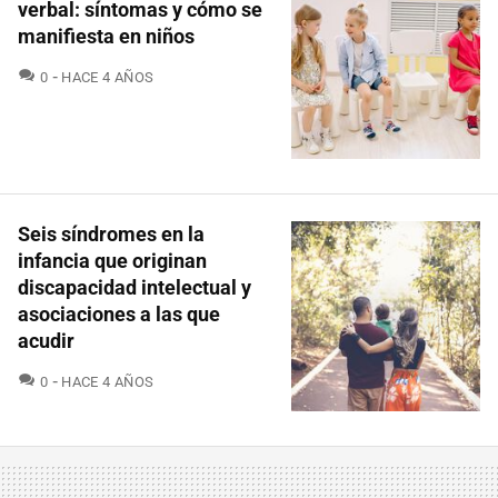
verbal: síntomas y cómo se
manifiesta en niños
COMENTARIOS
0
HACE 4 AÑOS
Seis síndromes en la
infancia que originan
discapacidad intelectual y
asociaciones a las que
acudir
COMENTARIOS
0
HACE 4 AÑOS