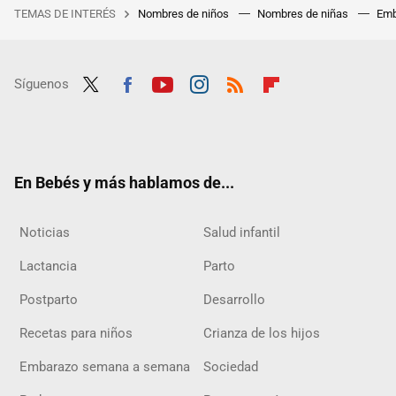
TEMAS DE INTERÉS
Nombres de niños
Nombres de niñas
Emb
Síguenos
Twit
Fac
Yout
Inst
RSS
Flip
ter
ebo
ube
agra
boar
ok
m
d
En Bebés y más hablamos de...
Noticias
Salud infantil
Lactancia
Parto
Postparto
Desarrollo
Recetas para niños
Crianza de los hijos
Embarazo semana a semana
Sociedad