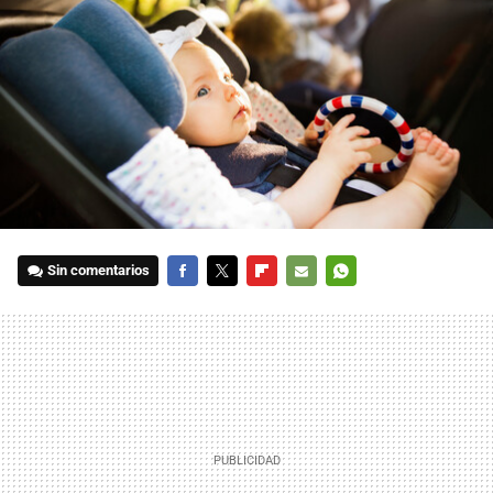
Sin comentarios
FACEBOOK
TWITTER
FLIPBOARD
E-
WHATSAPP
MAIL