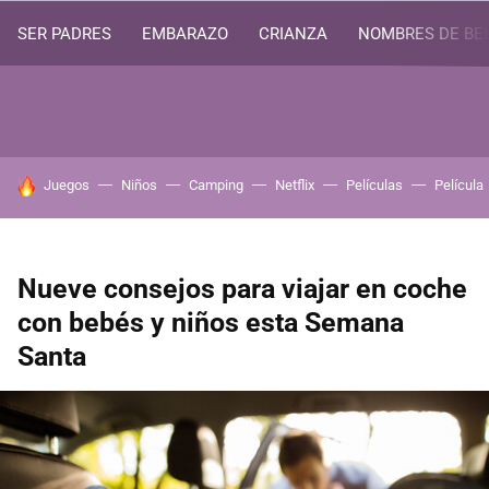
SER PADRES
EMBARAZO
CRIANZA
NOMBRES DE BE
HOY SE HABLA DE
Juegos
Niños
Camping
Netflix
Películas
Película
Nueve consejos para viajar en coche
con bebés y niños esta Semana
Santa