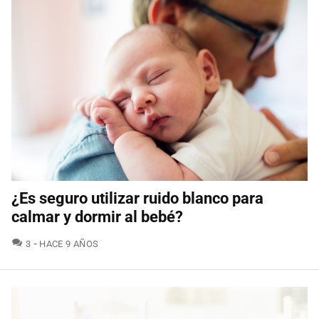
¿Es seguro utilizar ruido blanco para
calmar y dormir al bebé?
COMENTARIOS
3
HACE 9 AÑOS