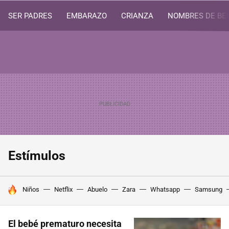
SER PADRES
EMBARAZO
CRIANZA
NOMBRES DE BE
Estímulos
HOY SE HABLA DE
Niños
Netflix
Abuelo
Zara
Whatsapp
Samsung
El bebé prematuro necesita