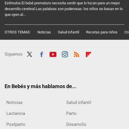
Estímulos:El bebé prematuro necesita sentir que lo tocan para un mejor
desarrollo cerebral.Las palabras son poderosas: los niños se basan en lo
que oyen al...
OTROS TEMAS:
Noticias
Salud infantil
Recetas para niños
Cr
Síguenos
Twit
Fac
Yout
Inst
RSS
Flip
ter
ebo
ube
agra
boar
ok
m
d
En Bebés y más hablamos de...
Noticias
Salud infantil
Lactancia
Parto
Postparto
Desarrollo