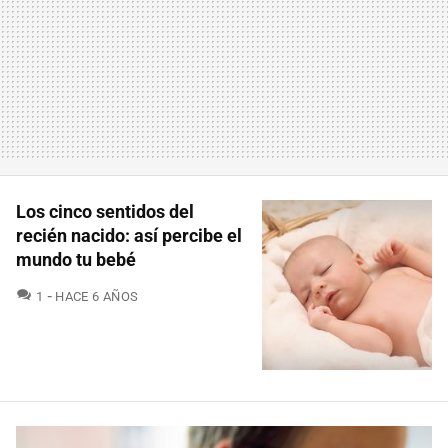
Los cinco sentidos del
recién nacido: así percibe el
mundo tu bebé
COMENTARIOS
1
HACE 6 AÑOS