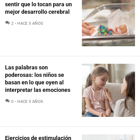
sentir que lo tocan para un
mejor desarrollo cerebral
COMENTARIOS
2
HACE 5 AÑOS
Las palabras son
poderosas: los niños se
basan en lo que oyen al
interpretar las emociones
COMENTARIOS
0
HACE 5 AÑOS
Ejercicios de estimulación