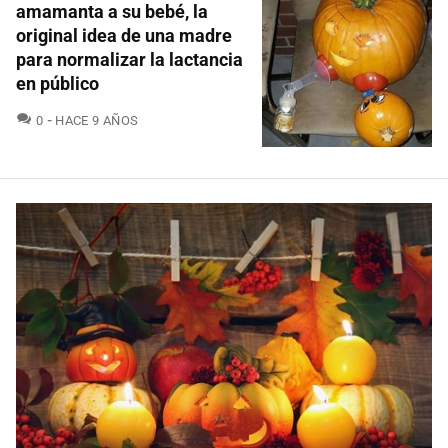
amamanta a su bebé, la
original idea de una madre
para normalizar la lactancia
en público
COMENTARIOS
0
HACE 9 AÑOS