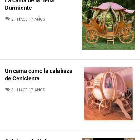
La cama de la Bella
Durmiente
COMENTARIOS
2
HACE 17 AÑOS
Un cama como la calabaza
de Cenicienta
COMENTARIOS
3
HACE 17 AÑOS