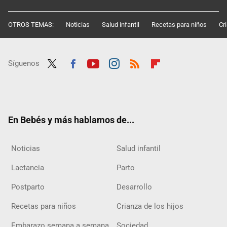
OTROS TEMAS:
Noticias
Salud infantil
Recetas para niños
Cr
Síguenos
Twit
Fac
Yout
Inst
RSS
Flip
ter
ebo
ube
agra
boar
ok
m
d
En Bebés y más hablamos de...
Noticias
Salud infantil
Lactancia
Parto
Postparto
Desarrollo
Recetas para niños
Crianza de los hijos
Embarazo semana a semana
Sociedad