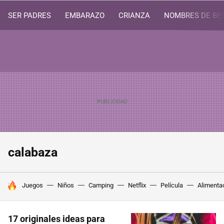
SER PADRES
EMBARAZO
CRIANZA
NOMBRES DE BE
calabaza
HOY SE HABLA DE
Juegos
Niños
Camping
Netflix
Película
Alimenta
17 originales ideas para