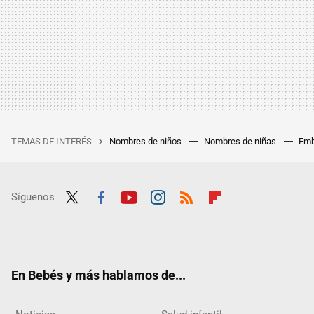
TEMAS DE INTERÉS
Nombres de niños
Nombres de niñas
Emb
Síguenos
Twit
Fac
Yout
Inst
RSS
Flip
ter
ebo
ube
agra
boar
ok
m
d
En Bebés y más hablamos de...