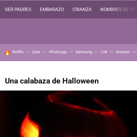
SER PADRES
EMBARAZO
CRIANZA
NOMBRES DE BE
HOY SE HABLA DE
Netflix
Zara
Whatsapp
Samsung
Lidl
Amazon
Una calabaza de Halloween