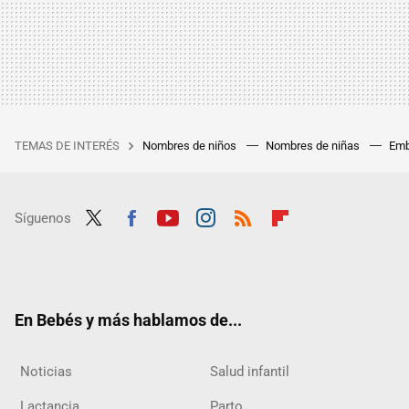
TEMAS DE INTERÉS
Nombres de niños
Nombres de niñas
Emb
Síguenos
Twit
Fac
Yout
Inst
RSS
Flip
ter
ebo
ube
agra
boar
ok
m
d
En Bebés y más hablamos de...
Noticias
Salud infantil
Lactancia
Parto