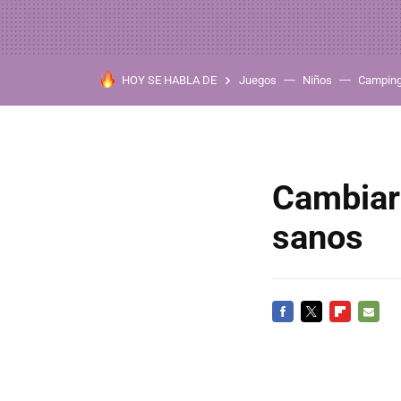
HOY SE HABLA DE
Juegos
Niños
Campin
Cambiar 
sanos
FACEBOOK
TWITTER
FLIPBOARD
E-
MAIL