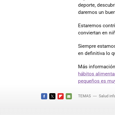
deporte, descubr
daremos un buen 
Estaremos contri
conviertan en ni
Siempre estamos 
en definitiva lo
Más información
hábitos alimenta
pequeños es muy
TEMAS
Salud infa
FACEBOOK
TWITTER
FLIPBOARD
E-
MAIL