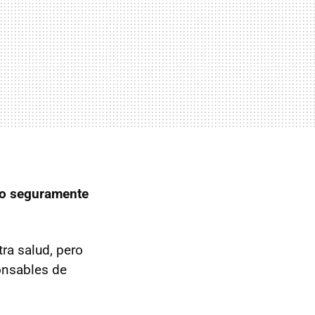
iño seguramente
ra salud, pero
onsables de