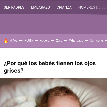
SER PADRES
EMBARAZO
CRIANZA
NOMBRES DE BE
HOY SE HABLA DE
Niños
Netflix
Abuelo
Zara
Whatsapp
Samsung
¿Por qué los bebés tienen los ojos
grises?