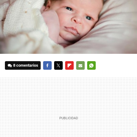
8 comentarios
FACEBOOK
TWITTER
FLIPBOARD
E-
WHATSAPP
MAIL