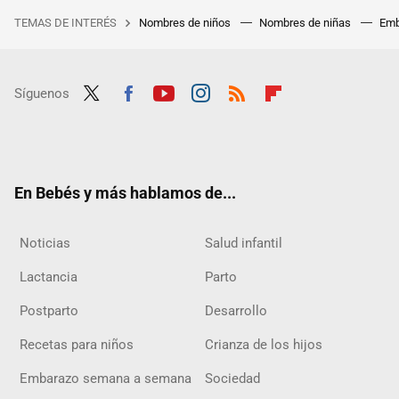
TEMAS DE INTERÉS
Nombres de niños
Nombres de niñas
Emb
Síguenos
Twit
Fac
Yout
Inst
RSS
Flip
ter
ebo
ube
agra
boar
ok
m
d
En Bebés y más hablamos de...
Noticias
Salud infantil
Lactancia
Parto
Postparto
Desarrollo
Recetas para niños
Crianza de los hijos
Embarazo semana a semana
Sociedad