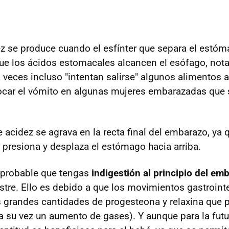
z se produce cuando el esfínter que separa el estó
 que los ácidos estomacales alcancen el esófago, n
a veces incluso "intentan salirse" algunos alimentos a
ocar el vómito en algunas mujeres embarazadas que 
 acidez se agrava en la recta final del embarazo, ya 
 presiona y desplaza el estómago hacia arriba.
 probable que tengas
indigestión al principio del em
estre. Ello es debido a que los movimientos gastroint
as grandes cantidades de progesteona y relaxina que 
 a su vez un aumento de gases). Y aunque para la fu