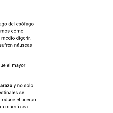
mago del esófago
otamos cómo
 medio digerir.
sufren náuseas
que el mayor
barazo
y no solo
estinales se
produce el cuerpo
tura mamá sea