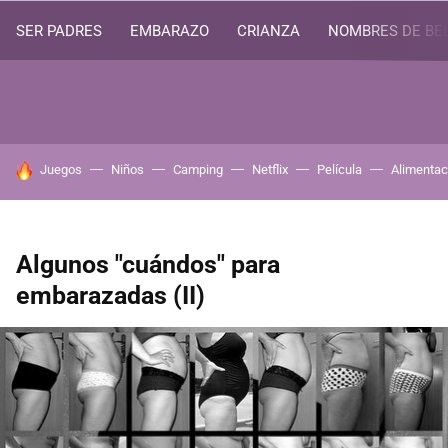
SER PADRES
EMBARAZO
CRIANZA
NOMBRES DE BE
HOY SE HABLA DE
Juegos
Niños
Camping
Netflix
Película
Alimentac
Algunos "cuándos" para
embarazadas (II)