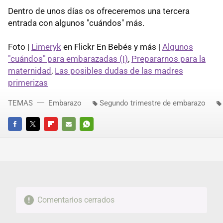
Dentro de unos días os ofreceremos una tercera
entrada con algunos "cuándos" más.
Foto |
Limeryk
en Flickr En Bebés y más |
Algunos
"cuándos" para embarazadas (I)
,
Prepararnos para la
maternidad
,
Las posibles dudas de las madres
primerizas
TEMAS
Embarazo
Segundo trimestre de embarazo
FACEBOOK
TWITTER
FLIPBOARD
E-
WHATSAPP
MAIL
Comentarios cerrados