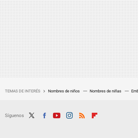
TEMAS DE INTERÉS
Nombres de niños
Nombres de niñas
Emb
Síguenos
Twit
Fac
Yout
Inst
RSS
Flip
ter
ebo
ube
agra
boar