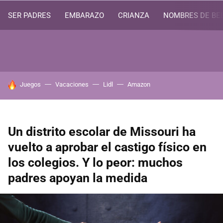
SER PADRES
EMBARAZO
CRIANZA
NOMBRES DE BE
HOY SE HABLA DE
Juegos
Vacaciones
Lidl
Amazon
Un distrito escolar de Missouri ha
vuelto a aprobar el castigo físico en
los colegios. Y lo peor: muchos
padres apoyan la medida