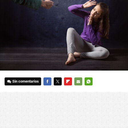
Sin comentarios
FACEBOOK
TWITTER
FLIPBOARD
E-
WHATSAPP
MAIL