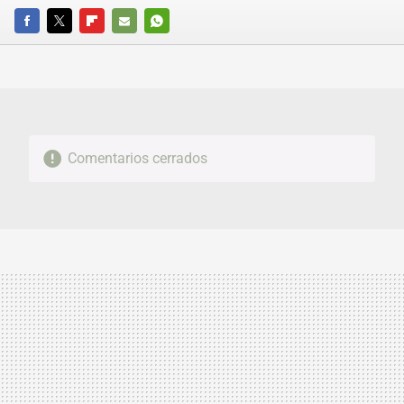
FACEBOOK
TWITTER
FLIPBOARD
E-
WHATSAPP
MAIL
Comentarios cerrados