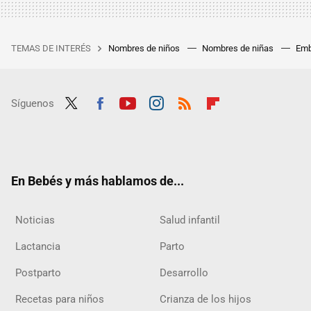
TEMAS DE INTERÉS
Nombres de niños
Nombres de niñas
Emb
Síguenos
Twit
Fac
Yout
Inst
RSS
Flip
ter
ebo
ube
agra
boar
ok
m
d
En Bebés y más hablamos de...
Noticias
Salud infantil
Lactancia
Parto
Postparto
Desarrollo
Recetas para niños
Crianza de los hijos