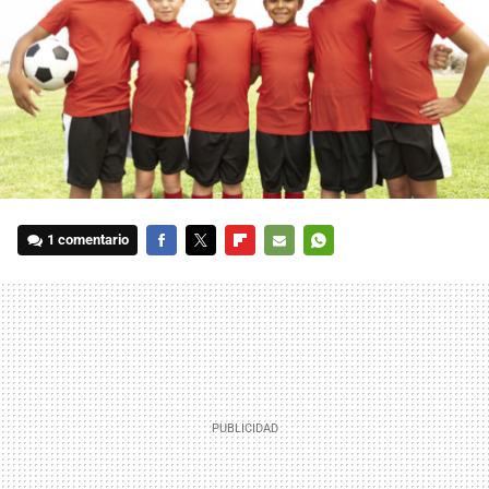
1 comentario
FACEBOOK
TWITTER
FLIPBOARD
E-
WHATSAPP
MAIL