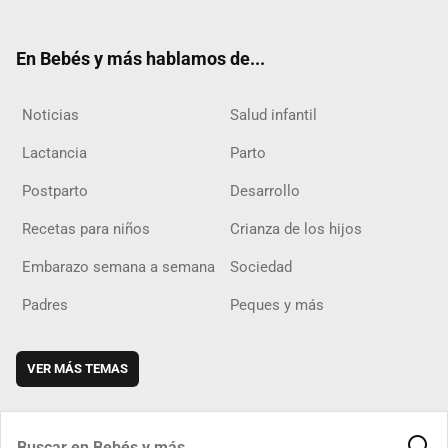
ter
ebo
ube
agra
boar
ok
m
d
En Bebés y más hablamos de...
Noticias
Salud infantil
Lactancia
Parto
Postparto
Desarrollo
Recetas para niños
Crianza de los hijos
Embarazo semana a semana
Sociedad
Padres
Peques y más
VER MÁS TEMAS