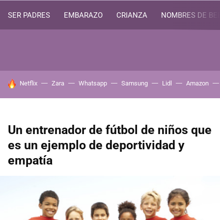
SER PADRES
EMBARAZO
CRIANZA
NOMBRES DE BE
HOY SE HABLA DE
Netflix
Zara
Whatsapp
Samsung
Lidl
Amazon
Un entrenador de fútbol de niños que
es un ejemplo de deportividad y
empatía