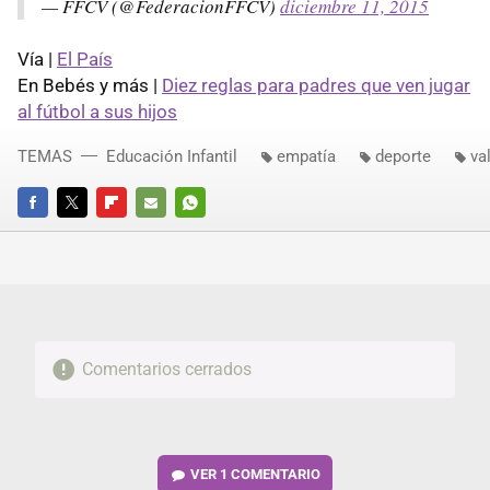
— FFCV (@FederacionFFCV)
diciembre 11, 2015
Vía |
El País
En Bebés y más |
Diez reglas para padres que ven jugar
al fútbol a sus hijos
TEMAS
Educación Infantil
empatía
deporte
va
FACEBOOK
TWITTER
FLIPBOARD
E-
WHATSAPP
MAIL
Comentarios cerrados
VER
1 COMENTARIO