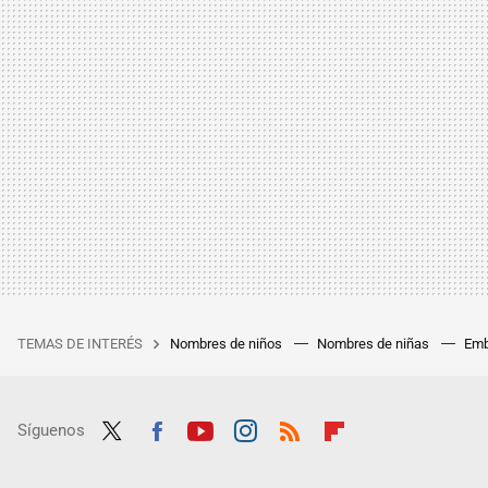
TEMAS DE INTERÉS
Nombres de niños
Nombres de niñas
Emb
Síguenos
Twit
Fac
Yout
Inst
RSS
Flip