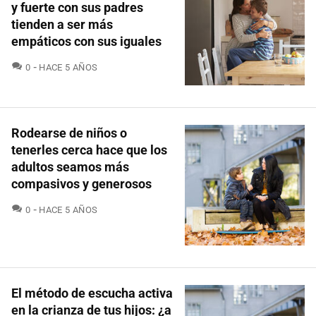
y fuerte con sus padres
tienden a ser más
empáticos con sus iguales
COMENTARIOS
0
HACE 5 AÑOS
Rodearse de niños o
tenerles cerca hace que los
adultos seamos más
compasivos y generosos
COMENTARIOS
0
HACE 5 AÑOS
El método de escucha activa
en la crianza de tus hijos: ¿a