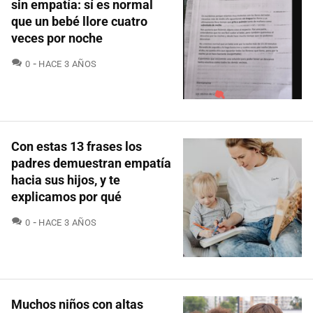
sin empatía: sí es normal
que un bebé llore cuatro
veces por noche
COMENTARIOS
0
HACE 3 AÑOS
Con estas 13 frases los
padres demuestran empatía
hacia sus hijos, y te
explicamos por qué
COMENTARIOS
0
HACE 3 AÑOS
Muchos niños con altas