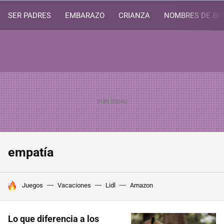
SER PADRES
EMBARAZO
CRIANZA
NOMBRES DE BE
empatía
HOY SE HABLA DE
Juegos
Vacaciones
Lidl
Amazon
Lo que diferencia a los