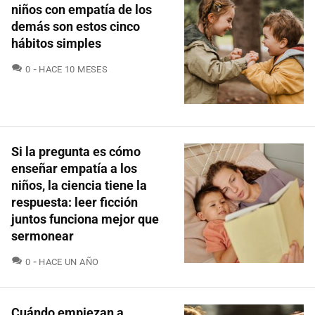
niños con empatía de los
demás son estos cinco
hábitos simples
COMENTARIOS
0
HACE 10 MESES
Si la pregunta es cómo
enseñar empatía a los
niños, la ciencia tiene la
respuesta: leer ficción
juntos funciona mejor que
sermonear
COMENTARIOS
0
HACE UN AÑO
Cuándo empiezan a