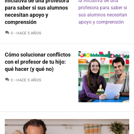
iniciativa de una profesora
para saber si sus alumnos
necesitan apoyo y
comprensión
COMENTARIOS
0
HACE 5 AÑOS
Cómo solucionar conflictos
con el profesor de tu hijo:
qué hacer (y qué no)
COMENTARIOS
0
HACE 5 AÑOS