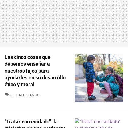
Las cinco cosas que
debemos enseñar a
nuestros hijos para
ayudarles en su desarrollo
ético y moral
COMENTARIOS
0
HACE 5 AÑOS
"Tratar con cuidado": la