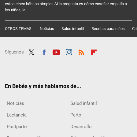
estos cinco hábitos simples.Si la pregunta es cómo enseñar empatía a
los niños, la..
OTROS TEMAS:
Noticias
Salud infantil
Recetas para niños
Cr
Síguenos
Twit
Fac
Yout
Inst
RSS
Flip
ter
ebo
ube
agra
boar
ok
m
d
En Bebés y más hablamos de...
Noticias
Salud infantil
Lactancia
Parto
Postparto
Desarrollo