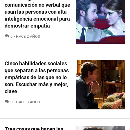
comunicación no verbal que
usan las personas con alta
inteligencia emocional para
demostrar empatía
COMENTARIOS
0
HACE 2 AÑOS
Cinco habilidades sociales
que separan a las personas
empáticas de las que no lo
son. Escuchar más y mejor,
clave
COMENTARIOS
0
HACE 3 AÑOS
Tres cosas que hacen las