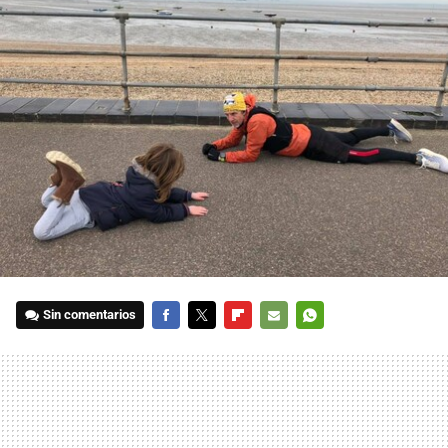
Sin comentarios
FACEBOOK
TWITTER
FLIPBOARD
E-
WHATSAPP
MAIL