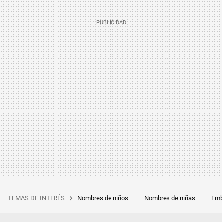
TEMAS DE INTERÉS
Nombres de niños
Nombres de niñas
Emb