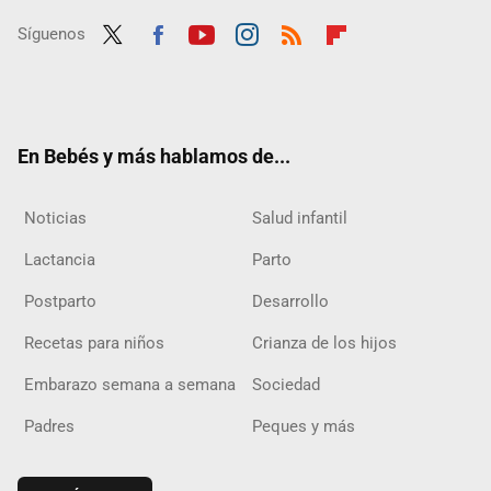
Síguenos
Twit
Fac
Yout
Inst
RSS
Flip
ter
ebo
ube
agra
boar
ok
m
d
En Bebés y más hablamos de...
Noticias
Salud infantil
Lactancia
Parto
Postparto
Desarrollo
Recetas para niños
Crianza de los hijos
Embarazo semana a semana
Sociedad
Padres
Peques y más