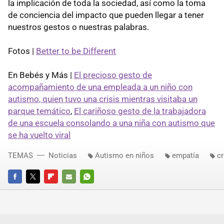
la implicación de toda la sociedad, así como la toma
de conciencia del impacto que pueden llegar a tener
nuestros gestos o nuestras palabras.
Fotos |
Better to be Different
En Bebés y Más |
El precioso gesto de
acompañamiento de una empleada a un niño con
autismo, quien tuvo una crisis mientras visitaba un
parque temático
,
El cariñoso gesto de la trabajadora
de una escuela consolando a una niña con autismo que
se ha vuelto viral
TEMAS
Noticias
Autismo en niños
empatía
cr
FACEBOOK
TWITTER
FLIPBOARD
E-
WHATSAPP
MAIL