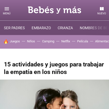
MENÚ
NUEVO
SER PADRES
EMBARAZO
CRIANZA
NOMBRES DE BE
HOY SE HABLA DE
Juegos
Niños
Camping
Netflix
Película
Alimentac
15 actividades y juegos para trabajar
la empatía en los niños