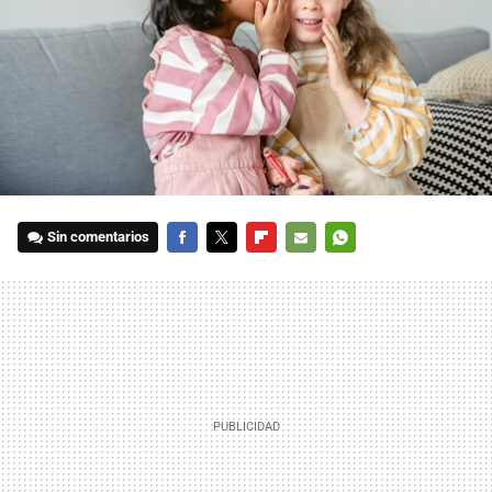
Sin comentarios
FACEBOOK
TWITTER
FLIPBOARD
E-
WHATSAPP
MAIL