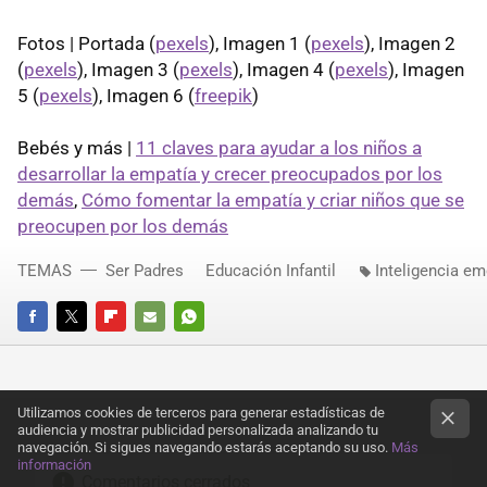
Fotos | Portada (
pexels
), Imagen 1 (
pexels
), Imagen 2
(
pexels
), Imagen 3 (
pexels
), Imagen 4 (
pexels
), Imagen
5 (
pexels
), Imagen 6 (
freepik
)
Bebés y más |
11 claves para ayudar a los niños a
desarrollar la empatía y crecer preocupados por los
demás
,
Cómo fomentar la empatía y criar niños que se
preocupen por los demás
TEMAS
Ser Padres
Educación Infantil
Inteligencia e
FACEBOOK
TWITTER
FLIPBOARD
E-
WHATSAPP
MAIL
Utilizamos cookies de terceros para generar estadísticas de
audiencia y mostrar publicidad personalizada analizando tu
navegación. Si sigues navegando estarás aceptando su uso.
Más
información
Comentarios cerrados