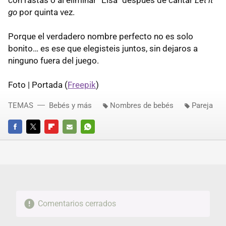
con rastas o al eliminar “Elsa” después de cantar
Let it
go
por quinta vez.
Porque el verdadero nombre perfecto no es solo
bonito… es ese que elegisteis juntos, sin dejaros a
ninguno fuera del juego.
Foto | Portada (
Freepik
)
TEMAS
Bebés y más
Nombres de bebés
Pareja
FACEBOOK
TWITTER
FLIPBOARD
E-
WHATSAPP
MAIL
Comentarios cerrados