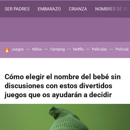
SER PADRES
EMBARAZO
CRIANZA
NOMBRES DE BE
HOY SE HABLA DE
Juegos
Niños
Camping
Netflix
Películas
Película
Cómo elegir el nombre del bebé sin
discusiones con estos divertidos
juegos que os ayudarán a decidir