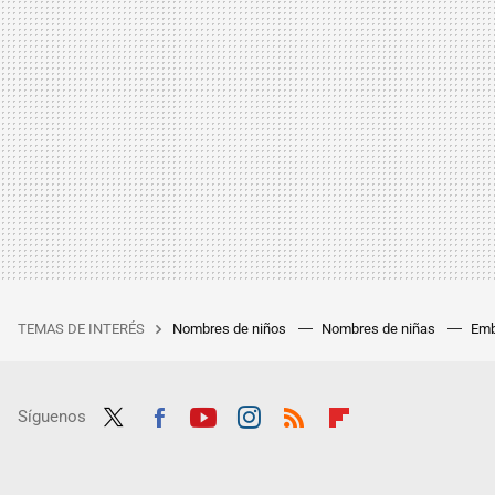
TEMAS DE INTERÉS
Nombres de niños
Nombres de niñas
Emb
Síguenos
Twit
Fac
Yout
Inst
RSS
Flip
ter
ebo
ube
agra
boar