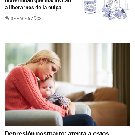
maternidad que nos invitan
a liberarnos de la culpa
COMENTARIOS
0
HACE 6 AÑOS
Depresión postparto: atenta a estos