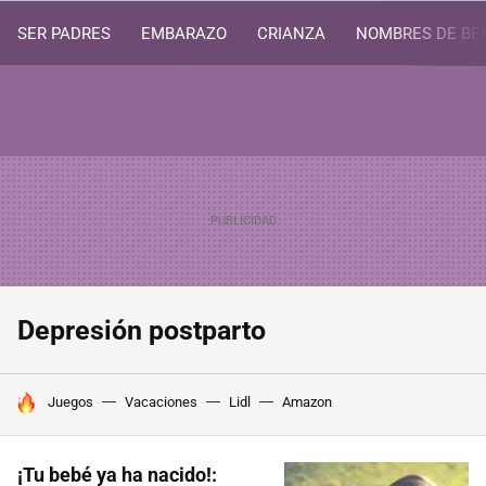
SER PADRES
EMBARAZO
CRIANZA
NOMBRES DE BE
Depresión postparto
HOY SE HABLA DE
Juegos
Vacaciones
Lidl
Amazon
¡Tu bebé ya ha nacido!: