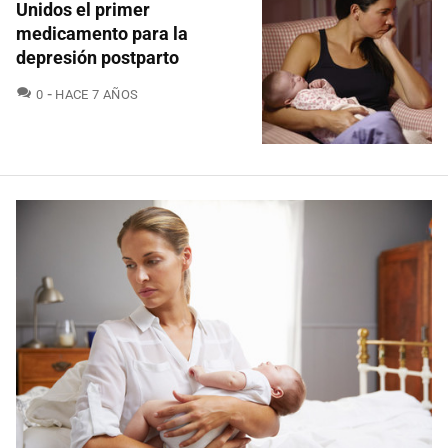
Unidos el primer
medicamento para la
depresión postparto
COMENTARIOS
0
HACE 7 AÑOS