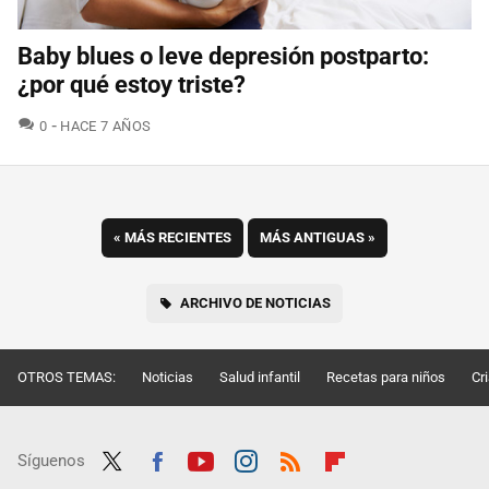
Baby blues o leve depresión postparto:
¿por qué estoy triste?
COMENTARIOS
0
HACE 7 AÑOS
«
MÁS RECIENTES
MÁS ANTIGUAS
»
ARCHIVO DE NOTICIAS
OTROS TEMAS:
Noticias
Salud infantil
Recetas para niños
Cr
Síguenos