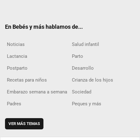
Twit
Fac
Yout
Inst
RSS
Flip
ter
ebo
ube
agra
boar
ok
m
d
En Bebés y más hablamos de...
Noticias
Salud infantil
Lactancia
Parto
Postparto
Desarrollo
Recetas para niños
Crianza de los hijos
Embarazo semana a semana
Sociedad
Padres
Peques y más
VER MÁS TEMAS