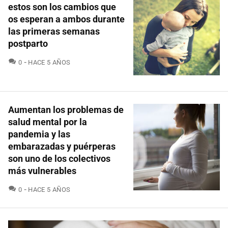
estos son los cambios que
os esperan a ambos durante
las primeras semanas
postparto
COMENTARIOS
0
HACE 5 AÑOS
Aumentan los problemas de
salud mental por la
pandemia y las
embarazadas y puérperas
son uno de los colectivos
más vulnerables
COMENTARIOS
0
HACE 5 AÑOS