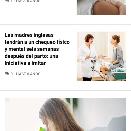
1
HACE 6 AÑOS
Las madres inglesas
tendrán a un chequeo físico
y mental seis semanas
después del parto: una
iniciativa a imitar
COMENTARIOS
0
HACE 6 AÑOS