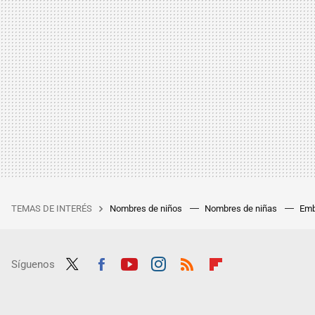
TEMAS DE INTERÉS
Nombres de niños
Nombres de niñas
Emb
Síguenos
Twit
Fac
Yout
Inst
RSS
Flip
ter
ebo
ube
agra
boar