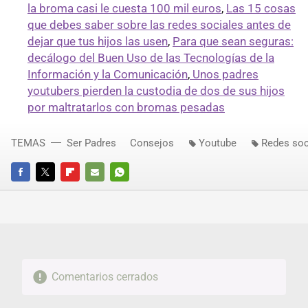
la broma casi le cuesta 100 mil euros
,
Las 15 cosas
que debes saber sobre las redes sociales antes de
dejar que tus hijos las usen
,
Para que sean seguras:
decálogo del Buen Uso de las Tecnologías de la
Información y la Comunicación
,
Unos padres
youtubers pierden la custodia de dos de sus hijos
por maltratarlos con bromas pesadas
TEMAS
Ser Padres
Consejos
Youtube
Redes soc
FACEBOOK
TWITTER
FLIPBOARD
E-
WHATSAPP
MAIL
Comentarios cerrados