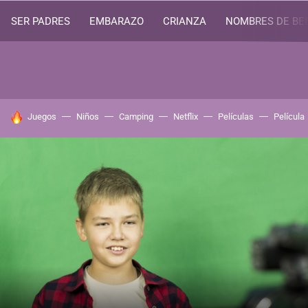
SER PADRES
EMBARAZO
CRIANZA
NOMBRES DE BE
HOY SE HABLA DE
Juegos
Niños
Camping
Netflix
Películas
Película