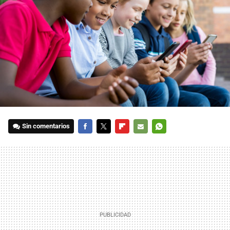
Sin comentarios
FACEBOOK
TWITTER
FLIPBOARD
E-
WHATSAPP
MAIL