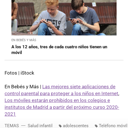
EN BEBÉS Y MÁS
A los 12 años, tres de cada cuatro niños tienen un
móvil
Fotos | iStock
En Bebés y Más |
Las mejores siete aplicaciones de
control parental para proteger a los niños en Internet
,
Los móviles estarán prohibidos en los colegios e
institutos de Madrid a partir del próximo curso 2020-
2021
TEMAS
Salud infantil
adolescentes
Teléfono móvil