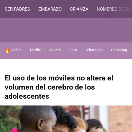
SER PADRES
EMBARAZO
CRIANZA
NOMBRES DE BE
HOY SE HABLA DE
Niños
Netflix
Abuelo
Zara
Whatsapp
Samsung
El uso de los móviles no altera el
volumen del cerebro de los
adolescentes