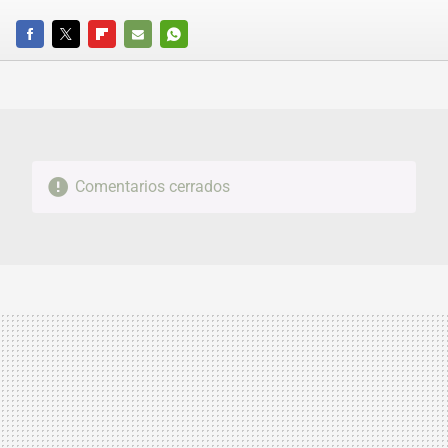
FACEBOOK
TWITTER
FLIPBOARD
E-
WHATSAPP
MAIL
Comentarios cerrados