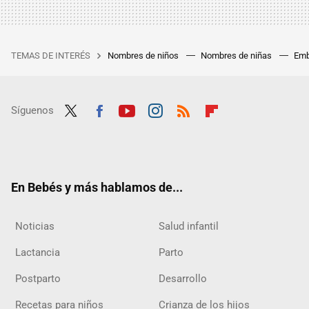
TEMAS DE INTERÉS
Nombres de niños
Nombres de niñas
Emb
Síguenos
Twit
Fac
Yout
Inst
RSS
Flip
ter
ebo
ube
agra
boar
ok
m
d
En Bebés y más hablamos de...
Noticias
Salud infantil
Lactancia
Parto
Postparto
Desarrollo
Recetas para niños
Crianza de los hijos