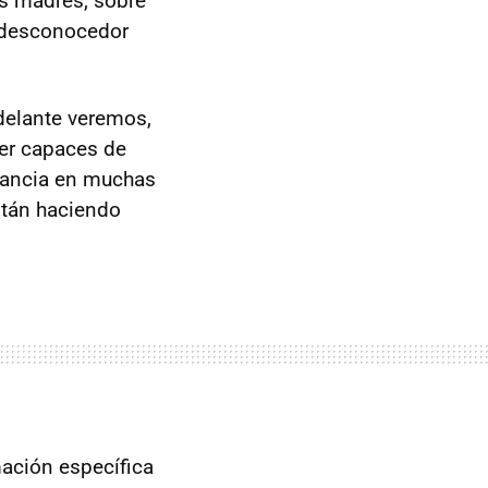
as madres, sobre
o desconocedor
delante veremos,
ser capaces de
ctancia en muchas
stán haciendo
ación específica