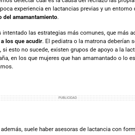
os detectar cual es la causa del rechazo las propi
poca experiencia en lactancias previas y un entorn
o del amamantamiento
.
s intentado las estrategias más comunes, que más a
 a los que acudir
. El pediatra o la matrona deberían 
o, si esto no sucede, existen grupos de apoyo a la la
aña, en los que mujeres que han amamantado o lo e
rnos.
 además, suele haber asesoras de lactancia con form