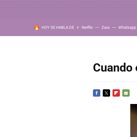
HOY SE HABLA DE
Netflix
Zara
Whatsapp
Cuando e
FACEBOOK
TWITTER
FLIPBOARD
E-
MAIL