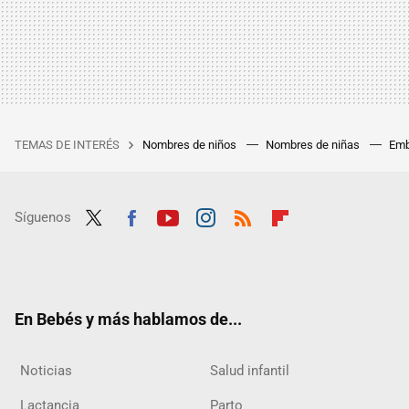
TEMAS DE INTERÉS
Nombres de niños
Nombres de niñas
Emb
Síguenos
Twit
Fac
Yout
Inst
RSS
Flip
ter
ebo
ube
agra
boar
ok
m
d
En Bebés y más hablamos de...
Noticias
Salud infantil
Lactancia
Parto