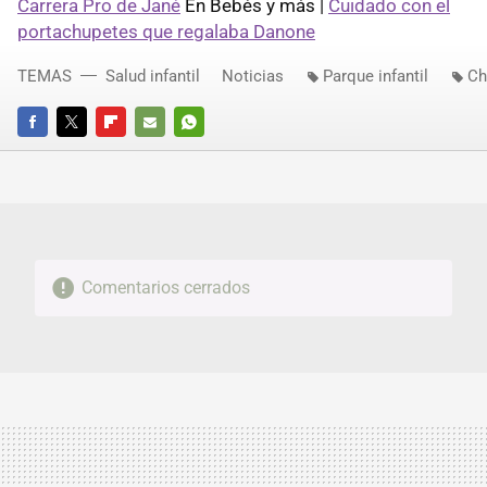
Carrera Pro de Jané
En Bebés y más |
Cuidado con el
portachupetes que regalaba Danone
TEMAS
Salud infantil
Noticias
Parque infantil
Ch
FACEBOOK
TWITTER
FLIPBOARD
E-
WHATSAPP
MAIL
Comentarios cerrados