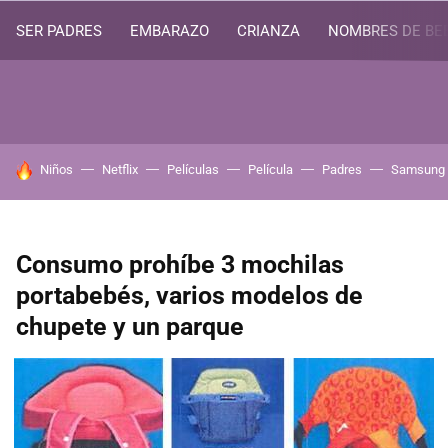
SER PADRES
EMBARAZO
CRIANZA
NOMBRES DE BE
HOY SE HABLA DE
Niños
Netflix
Películas
Película
Padres
Samsung
Consumo prohíbe 3 mochilas
portabebés, varios modelos de
chupete y un parque