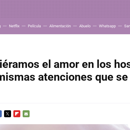
g
Netflix
Película
Alimentación
Abuelo
Whatsapp
Sa
ciéramos el amor en los ho
mismas atenciones que se
CEBOOK
TWITTER
FLIPBOARD
E-
MAIL