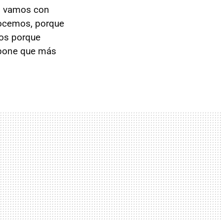
o vamos con
nocemos, porque
os porque
upone que más