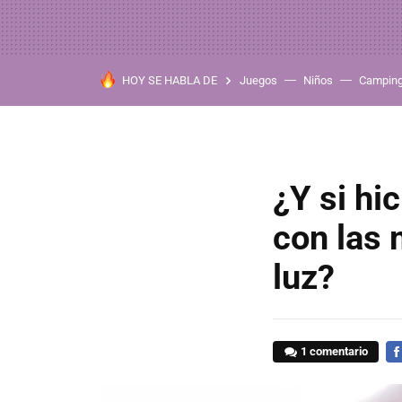
HOY SE HABLA DE
Juegos
Niños
Campin
¿Y si hi
con las 
luz?
1 comentario
FA