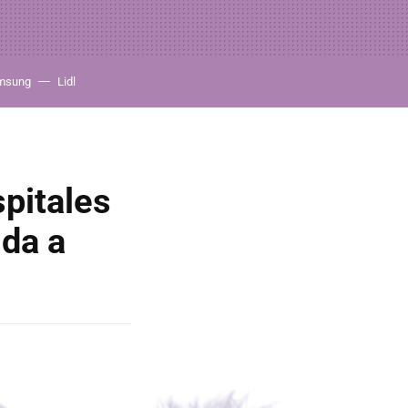
msung
Lidl
spitales
 da a