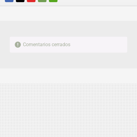
FACEBOOK
TWITTER
FLIPBOARD
E-
WHATSAPP
MAIL
Comentarios cerrados