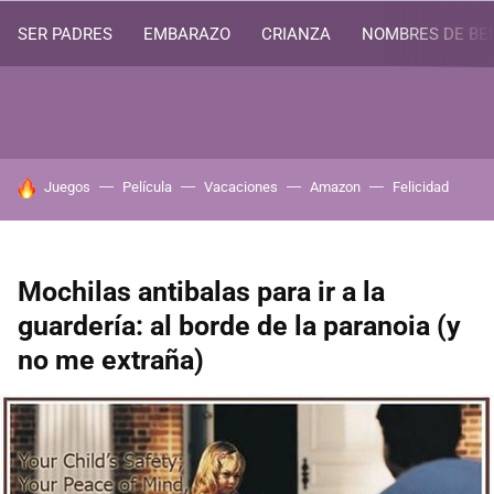
SER PADRES
EMBARAZO
CRIANZA
NOMBRES DE BE
HOY SE HABLA DE
Juegos
Película
Vacaciones
Amazon
Felicidad
Mochilas antibalas para ir a la
guardería: al borde de la paranoia (y
no me extraña)