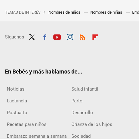
TEMAS DE INTERÉS
Nombres de niños
Nombres de niñas
Emb
Síguenos
Twit
Fac
Yout
Inst
RSS
Flip
ter
ebo
ube
agra
boar
ok
m
d
En Bebés y más hablamos de...
Noticias
Salud infantil
Lactancia
Parto
Postparto
Desarrollo
Recetas para niños
Crianza de los hijos
Embarazo semana a semana
Sociedad