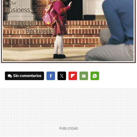
Sin comentarios
FACEBOOK
TWITTER
FLIPBOARD
E-
WHATSAPP
MAIL