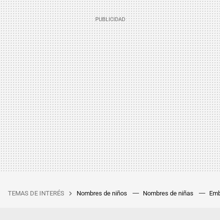
TEMAS DE INTERÉS
Nombres de niños
Nombres de niñas
Emb