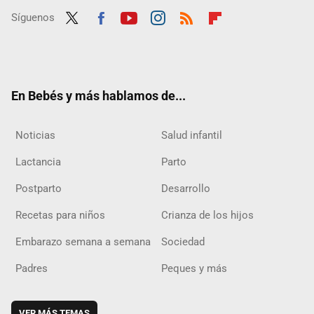
Síguenos
Twit
Fac
Yout
Inst
RSS
Flip
ter
ebo
ube
agra
boar
ok
m
d
En Bebés y más hablamos de...
Noticias
Salud infantil
Lactancia
Parto
Postparto
Desarrollo
Recetas para niños
Crianza de los hijos
Embarazo semana a semana
Sociedad
Padres
Peques y más
VER MÁS TEMAS