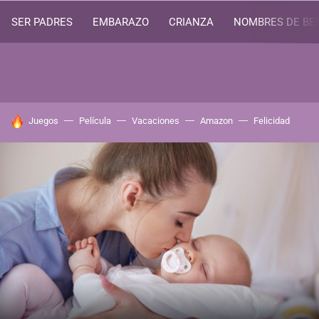
SER PADRES
EMBARAZO
CRIANZA
NOMBRES DE BE
HOY SE HABLA DE
Juegos
Película
Vacaciones
Amazon
Felicidad