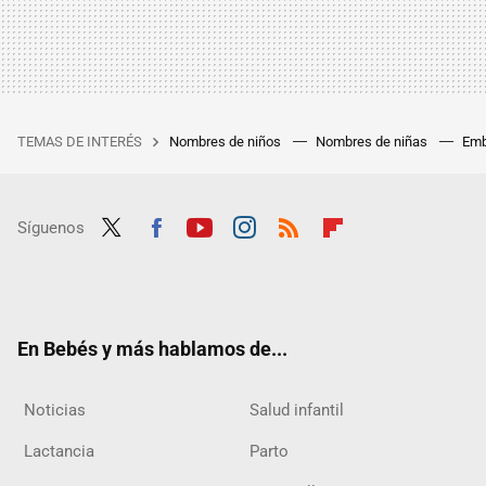
TEMAS DE INTERÉS
Nombres de niños
Nombres de niñas
Emb
Síguenos
Twit
Fac
Yout
Inst
RSS
Flip
ter
ebo
ube
agra
boar
ok
m
d
En Bebés y más hablamos de...
Noticias
Salud infantil
Lactancia
Parto