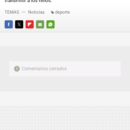
transmitir a los niños.
TEMAS
Noticias
deporte
FACEBOOK
TWITTER
FLIPBOARD
E-
WHATSAPP
MAIL
Comentarios cerrados