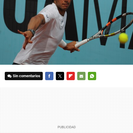
Sin comentarios
FACEBOOK
TWITTER
FLIPBOARD
E-
WHATSAPP
MAIL