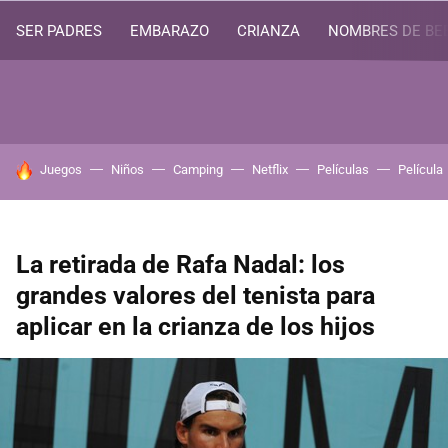
SER PADRES
EMBARAZO
CRIANZA
NOMBRES DE BE
HOY SE HABLA DE
Juegos
Niños
Camping
Netflix
Películas
Película
La retirada de Rafa Nadal: los
grandes valores del tenista para
aplicar en la crianza de los hijos