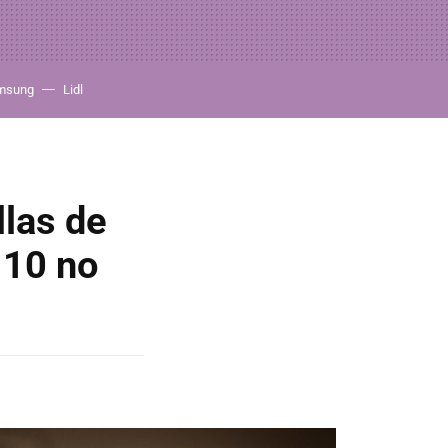
msung
Lidl
llas de
 10 no