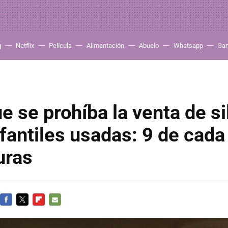
g
Netflix
Película
Alimentación
Abuelo
Whatsapp
Sa
e se prohíba la venta de si
fantiles usadas: 9 de cada
uras
FACEBOOK
TWITTER
FLIPBOARD
E-
MAIL