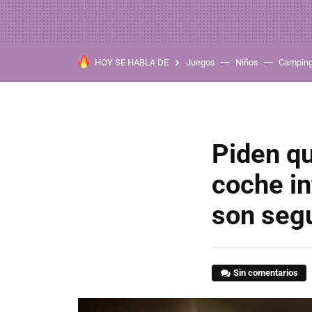
HOY SE HABLA DE
Juegos
Niños
Campin
Piden qu
coche in
son seg
Sin comentarios