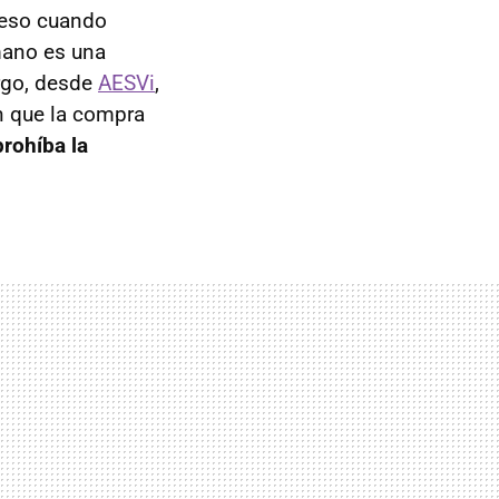
r eso cuando
mano es una
rgo, desde
AESVi
,
an que la compra
rohíba la