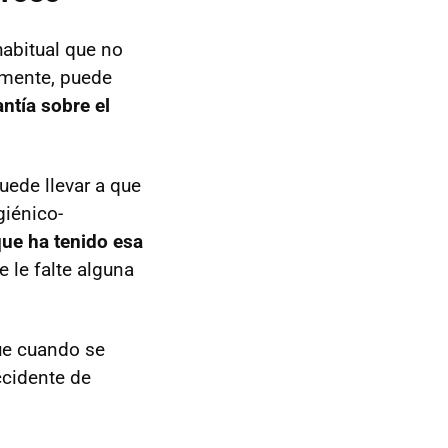
habitual que no
amente, puede
antía sobre el
uede llevar a que
giénico-
ue ha tenido esa
 le falte alguna
ue cuando se
ccidente de