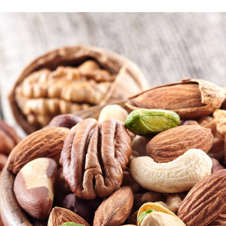
FACEBOOK
TWITTER
FLIPBOARD
E-
MAIL