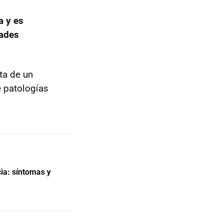
a y es
ades
ata de un
e patologías
cia: síntomas y