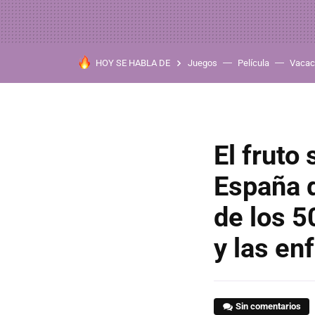
HOY SE HABLA DE
Juegos
Película
Vacac
El fruto
España q
de los 5
y las e
Sin comentarios