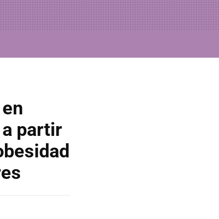
 en
a partir
 obesidad
res