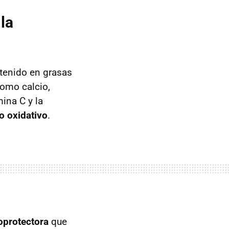
la
ntenido en grasas
como calcio,
mina C y la
ño oxidativo
.
oprotectora
que