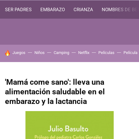
SER PADRES
EMBARAZO
CRIANZA
NOMBRES DE BE
HOY SE HABLA DE
Juegos
Niños
Camping
Netflix
Películas
Película
'Mamá come sano': lleva una
alimentación saludable en el
embarazo y la lactancia