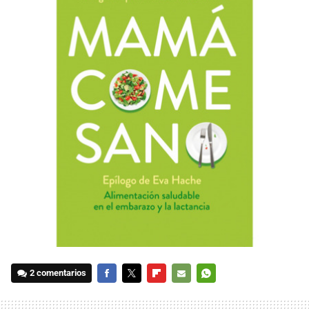
2 comentarios
FACEBOOK
TWITTER
FLIPBOARD
E-
WHATSAPP