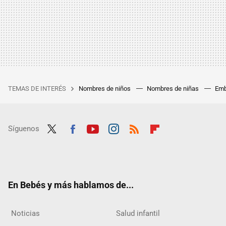
TEMAS DE INTERÉS
Nombres de niños
Nombres de niñas
Emb
Síguenos
Twit
Fac
Yout
Inst
RSS
Flip
ter
ebo
ube
agra
boar
ok
m
d
En Bebés y más hablamos de...
Noticias
Salud infantil