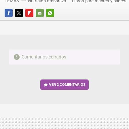
TEMAS
Nutrición Embarazo
Libros para madres y padres
FACEBOOK
TWITTER
FLIPBOARD
E-
WHATSAPP
MAIL
Comentarios cerrados
VER
2 COMENTARIOS