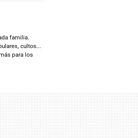
ada familia.
lares, cultos...
más para los