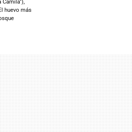
 Camila"),
"El huevo más
bosque