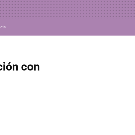
ncia
ción con