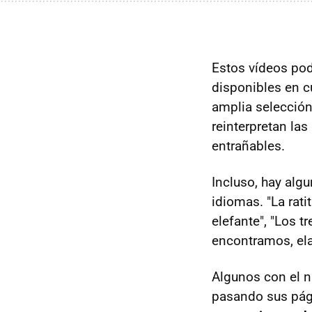
Estos vídeos pod
disponibles en c
amplia selección
reinterpretan la
entrañables.
Incluso, hay algu
idiomas. "La rati
elefante", "Los t
encontramos, ela
Algunos con el n
pasando sus pági