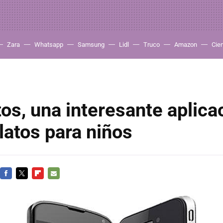
Zara
Whatsapp
Samsung
Lidl
Truco
Amazon
Cie
s, una interesante aplica
latos para niños
FACEBOOK
TWITTER
FLIPBOARD
E-
MAIL