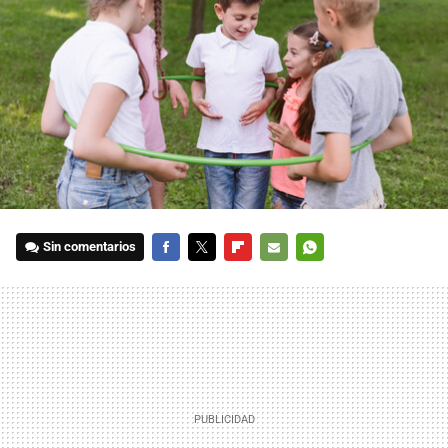
Sin comentarios
FACEBOOK
TWITTER
FLIPBOARD
E-
WHATSAPP
MAIL