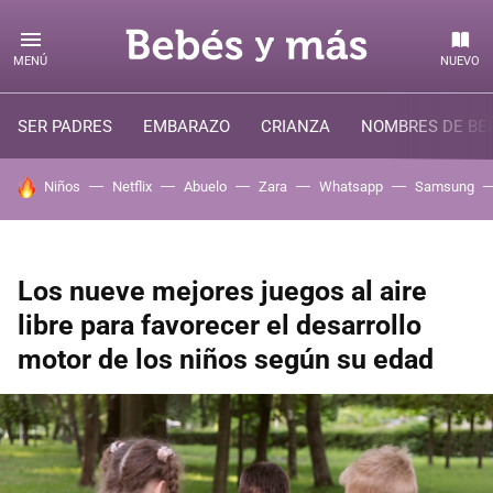
MENÚ
NUEVO
SER PADRES
EMBARAZO
CRIANZA
NOMBRES DE BE
HOY SE HABLA DE
Niños
Netflix
Abuelo
Zara
Whatsapp
Samsung
Los nueve mejores juegos al aire
libre para favorecer el desarrollo
motor de los niños según su edad