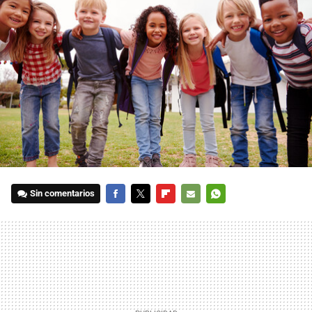
Sin comentarios
FACEBOOK
TWITTER
FLIPBOARD
E-
WHATSAPP
MAIL