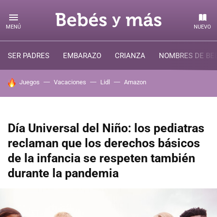
MENÚ
NUEVO
SER PADRES
EMBARAZO
CRIANZA
NOMBRES DE BE
HOY SE HABLA DE
Juegos
Vacaciones
Lidl
Amazon
Día Universal del Niño: los pediatras
reclaman que los derechos básicos
de la infancia se respeten también
durante la pandemia