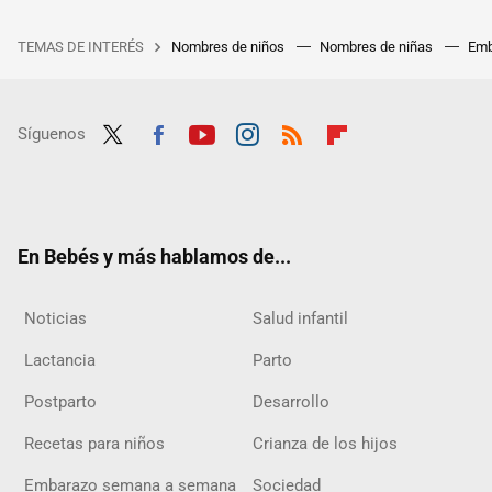
TEMAS DE INTERÉS
Nombres de niños
Nombres de niñas
Emb
Síguenos
Twit
Fac
Yout
Inst
RSS
Flip
ter
ebo
ube
agra
boar
ok
m
d
En Bebés y más hablamos de...
Noticias
Salud infantil
Lactancia
Parto
Postparto
Desarrollo
Recetas para niños
Crianza de los hijos
Embarazo semana a semana
Sociedad