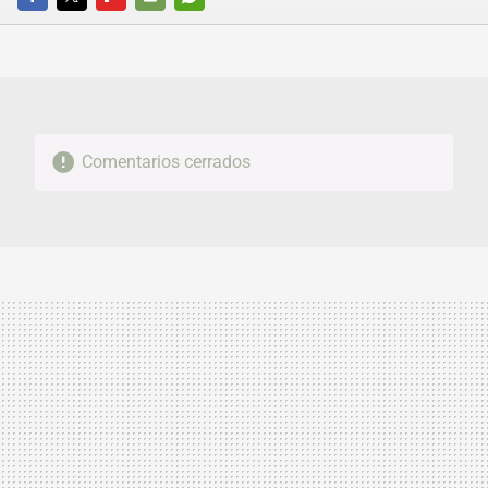
FACEBOOK
TWITTER
FLIPBOARD
E-
WHATSAPP
MAIL
Comentarios cerrados