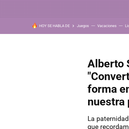
HOY SE HABLA DE
Juegos
Vacaciones
Li
Alberto S
"Convert
forma e
nuestra 
La paternidad
que recordamo