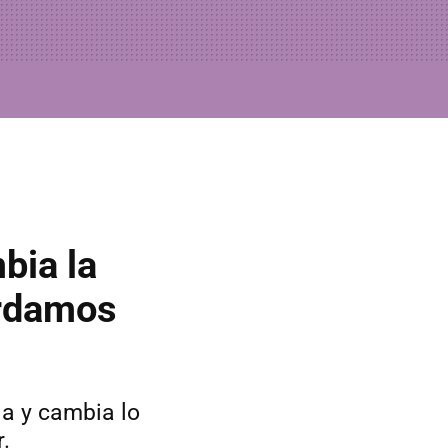
bia la
ordamos
ia y cambia lo
.