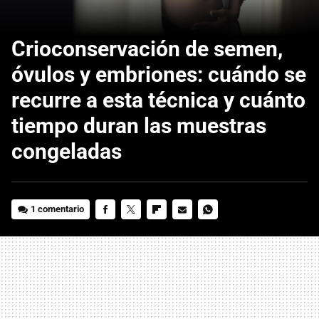
Crioconservación de semen,
óvulos y embriones: cuándo se
recurre a esta técnica y cuánto
tiempo duran las muestras
congeladas
1 comentario
FACEBOOK
TWITTER
FLIPBOARD
E-
WHATSAPP
MAIL