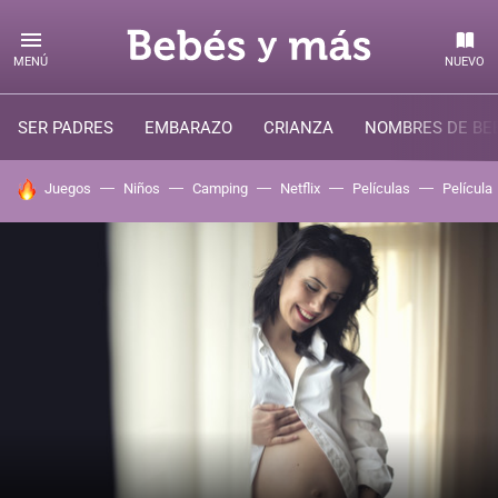
MENÚ
NUEVO
SER PADRES
EMBARAZO
CRIANZA
NOMBRES DE BE
HOY SE HABLA DE
Juegos
Niños
Camping
Netflix
Películas
Película