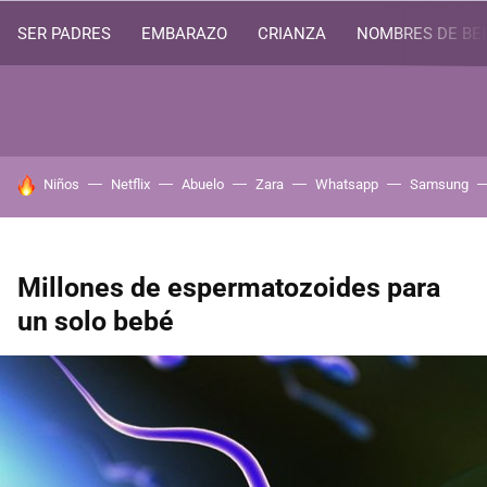
SER PADRES
EMBARAZO
CRIANZA
NOMBRES DE BE
HOY SE HABLA DE
Niños
Netflix
Abuelo
Zara
Whatsapp
Samsung
Millones de espermatozoides para
un solo bebé