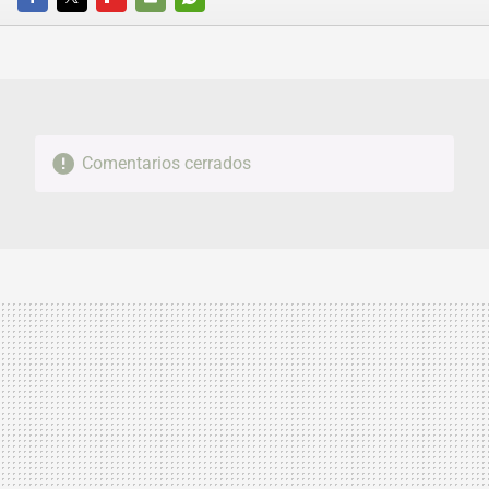
FACEBOOK
TWITTER
FLIPBOARD
E-
WHATSAPP
MAIL
Comentarios cerrados