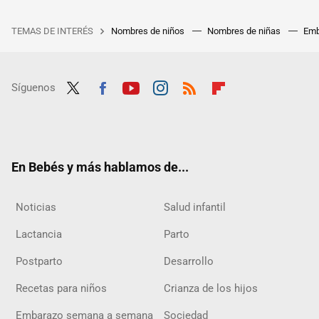
TEMAS DE INTERÉS
Nombres de niños
Nombres de niñas
Emb
Síguenos
Twit
Fac
Yout
Inst
RSS
Flip
ter
ebo
ube
agra
boar
ok
m
d
En Bebés y más hablamos de...
Noticias
Salud infantil
Lactancia
Parto
Postparto
Desarrollo
Recetas para niños
Crianza de los hijos
Embarazo semana a semana
Sociedad