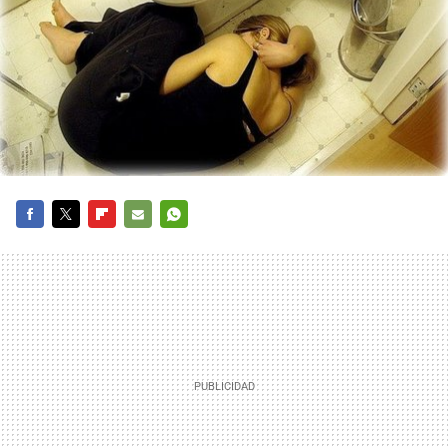
FACEBOOK
TWITTER
FLIPBOARD
E-
WHATSAPP
MAIL