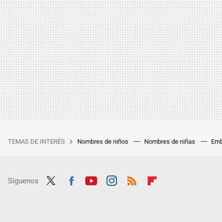
TEMAS DE INTERÉS
Nombres de niños
Nombres de niñas
Emb
Síguenos
Twit
Fac
Yout
Inst
RSS
Flip
ter
ebo
ube
agra
boar