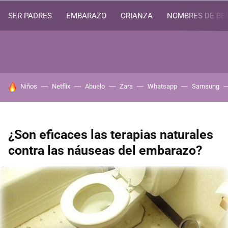
SER PADRES
EMBARAZO
CRIANZA
NOMBRES DE BE
HOY SE HABLA DE
Niños
Netflix
Abuelo
Zara
Whatsapp
Samsung
¿Son eficaces las terapias naturales
contra las náuseas del embarazo?