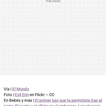
Vía |
El Mundo
Foto |
Evil Erin
en Flickr – CC
En Bebés y más |
El primer lujo que te permitiste tras el
parto
,
El gusto y el olfato en el embarazo
,
Las náuseas