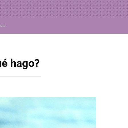
ncia
qué hago?