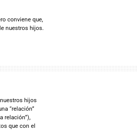
ero conviene que,
e nuestros hijos.
uestros hijos
una “relación”
 relación”),
tos que con el