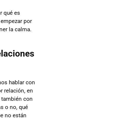
er qué es
s empezar por
ner la calma.
elaciones
mos hablar con
r relación, en
es también con
s o no, qué
ue no están