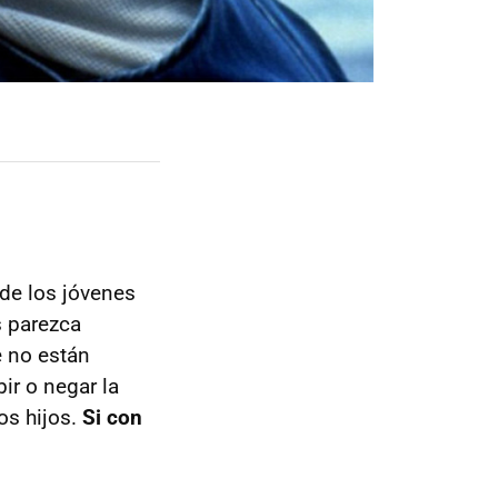
 de los jóvenes
s parezca
e no están
ir o negar la
os hijos.
Si con