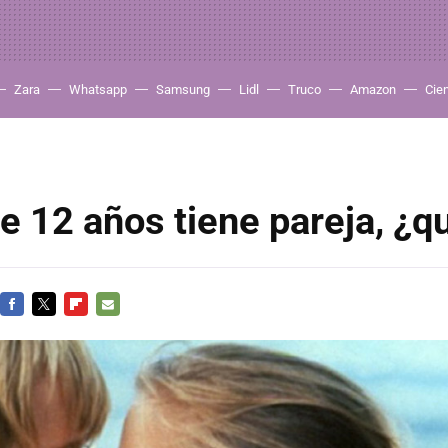
Zara
Whatsapp
Samsung
Lidl
Truco
Amazon
Cie
de 12 años tiene pareja, ¿
FACEBOOK
TWITTER
FLIPBOARD
E-
MAIL