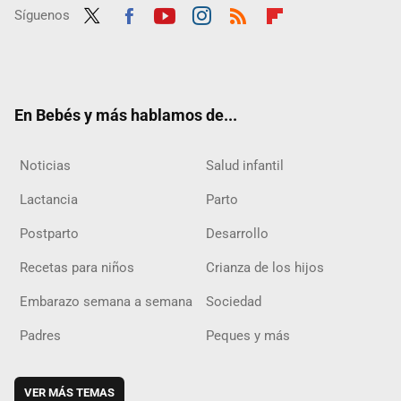
Síguenos
Twit
Fac
Yout
Inst
RSS
Flip
ter
ebo
ube
agra
boar
ok
m
d
En Bebés y más hablamos de...
Noticias
Salud infantil
Lactancia
Parto
Postparto
Desarrollo
Recetas para niños
Crianza de los hijos
Embarazo semana a semana
Sociedad
Padres
Peques y más
VER MÁS TEMAS