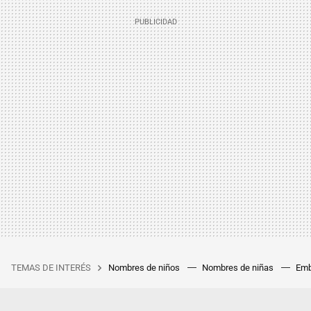
TEMAS DE INTERÉS
Nombres de niños
Nombres de niñas
Emb