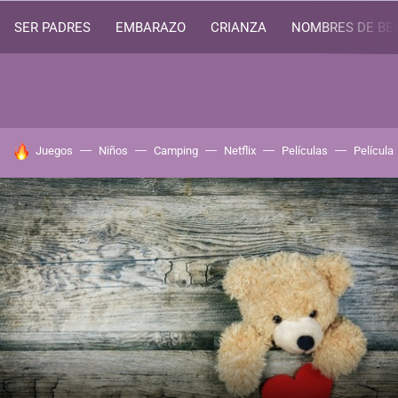
SER PADRES
EMBARAZO
CRIANZA
NOMBRES DE BE
HOY SE HABLA DE
Juegos
Niños
Camping
Netflix
Películas
Película