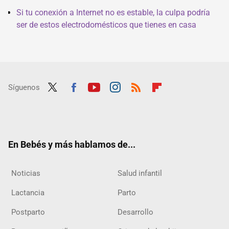
Si tu conexión a Internet no es estable, la culpa podría
ser de estos electrodomésticos que tienes en casa
Síguenos
Twit
Fac
Yout
Inst
RSS
Flip
ter
ebo
ube
agra
boar
ok
m
d
En Bebés y más hablamos de...
Noticias
Salud infantil
Lactancia
Parto
Postparto
Desarrollo