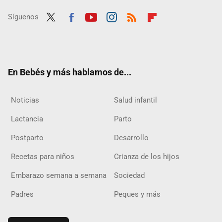
Síguenos
Twit
Fac
Yout
Inst
RSS
Flip
ter
ebo
ube
agra
boar
ok
m
d
En Bebés y más hablamos de...
Noticias
Salud infantil
Lactancia
Parto
Postparto
Desarrollo
Recetas para niños
Crianza de los hijos
Embarazo semana a semana
Sociedad
Padres
Peques y más