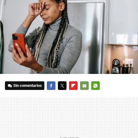
Sin comentarios
FACEBOOK
TWITTER
FLIPBOARD
E-
WHATSAPP
MAIL