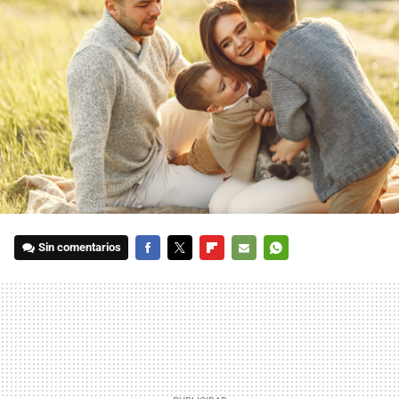
Sin comentarios
FACEBOOK
TWITTER
FLIPBOARD
E-
WHATSAPP
MAIL