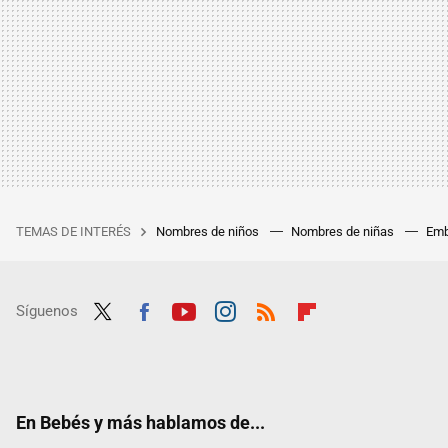
TEMAS DE INTERÉS
Nombres de niños
Nombres de niñas
Emb
Síguenos
Twit
Fac
Yout
Inst
RSS
Flip
ter
ebo
ube
agra
boar
ok
m
d
En Bebés y más hablamos de...